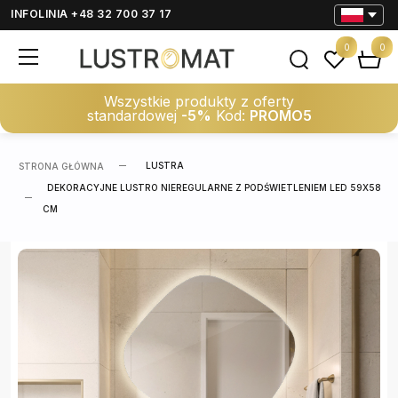
INFOLINIA +48 32 700 37 17
0
0
Wszystkie produkty z oferty
standardowej
-5%
Kod:
PROMO5
LUSTRA
STRONA GŁÓWNA
DEKORACYJNE LUSTRO NIEREGULARNE Z PODŚWIETLENIEM LED 59X58
CM