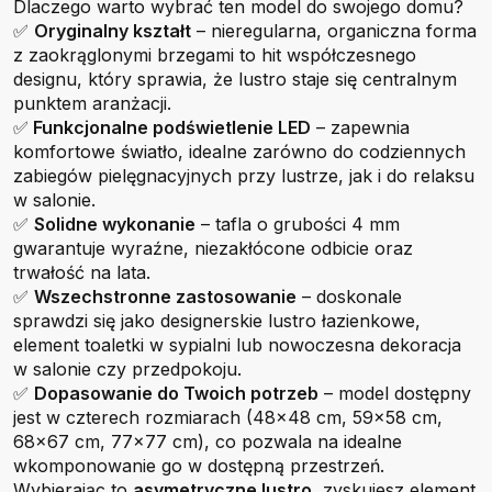
Dlaczego warto wybrać ten model do swojego domu?
✅
Oryginalny kształt
– nieregularna, organiczna forma
z zaokrąglonymi brzegami to hit współczesnego
designu, który sprawia, że lustro staje się centralnym
punktem aranżacji.
✅
Funkcjonalne podświetlenie LED
– zapewnia
komfortowe światło, idealne zarówno do codziennych
zabiegów pielęgnacyjnych przy lustrze, jak i do relaksu
w salonie.
✅
Solidne wykonanie
– tafla o grubości 4 mm
gwarantuje wyraźne, niezakłócone odbicie oraz
trwałość na lata.
✅
Wszechstronne zastosowanie
– doskonale
sprawdzi się jako designerskie lustro łazienkowe,
element toaletki w sypialni lub nowoczesna dekoracja
w salonie czy przedpokoju.
✅
Dopasowanie do Twoich potrzeb
– model dostępny
jest w czterech rozmiarach (48x48 cm, 59x58 cm,
68x67 cm, 77x77 cm), co pozwala na idealne
wkomponowanie go w dostępną przestrzeń.
Wybierając to
asymetryczne lustro
, zyskujesz element