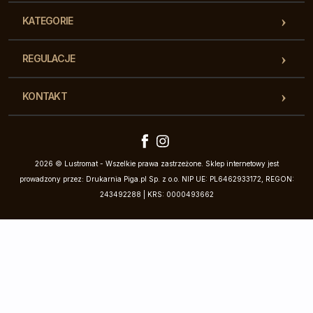
KATEGORIE
REGULACJE
KONTAKT
2026 © Lustromat - Wszelkie prawa zastrzeżone. Sklep internetowy jest
prowadzony przez: Drukarnia Piga.pl Sp. z o.o. NIP UE: PL6462933172, REGON:
243492288 | KRS: 0000493662