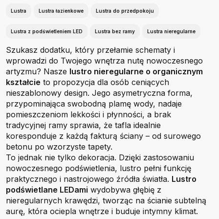
Lustra
Lustra łazienkowe
Lustra do przedpokoju
Lustra z podświetleniem LED
Lustra bez ramy
Lustra nieregularne
Szukasz dodatku, który przełamie schematy i
wprowadzi do Twojego wnętrza nutę nowoczesnego
artyzmu? Nasze
lustro nieregularne o organicznym
kształcie
to propozycja dla osób ceniących
nieszablonowy design. Jego asymetryczna forma,
przypominająca swobodną plamę wody, nadaje
pomieszczeniom lekkości i płynności, a brak
tradycyjnej ramy sprawia, że tafla idealnie
koresponduje z każdą fakturą ściany – od surowego
betonu po wzorzyste tapety.
To jednak nie tylko dekoracja. Dzięki zastosowaniu
nowoczesnego podświetlenia, lustro pełni funkcję
praktycznego i nastrojowego źródła światła.
Lustro
podświetlane LEDami
wydobywa głębię z
nieregularnych krawędzi, tworząc na ścianie subtelną
aurę, która ociepla wnętrze i buduje intymny klimat.