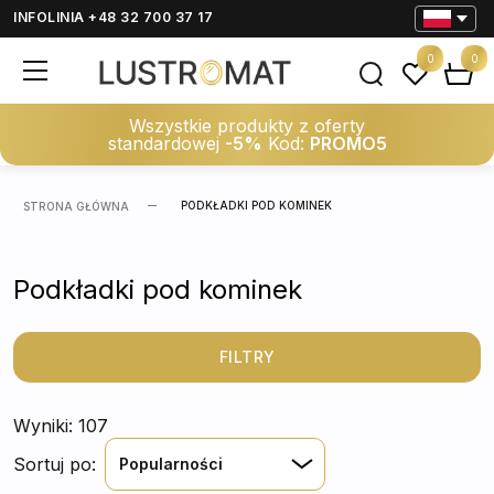
INFOLINIA +48 32 700 37 17
0
0
Wszystkie produkty z oferty
standardowej
-5%
Kod:
PROMO5
PODKŁADKI POD KOMINEK
STRONA GŁÓWNA
Podkładki pod kominek
FILTRY
Wyniki: 107
Sortuj po:
Popularności