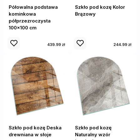
Półowalna podstawa
Szkło pod kozę Kolor
kominkowa
Brązowy
półprzezroczysta
100x100 cm
439.99 zł
244.99 zł
Szkło pod kozę Deska
Szkło pod kozę
drewniana w słoje
Naturalny wzór