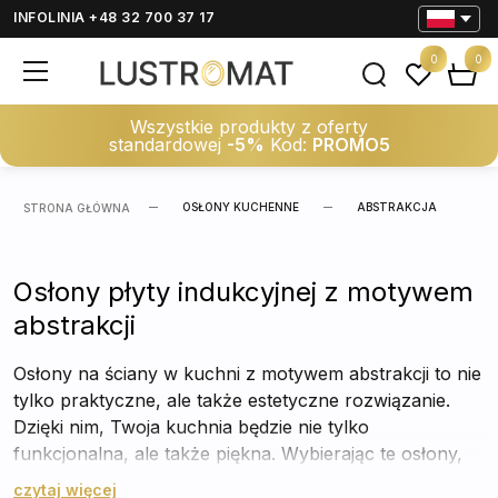
INFOLINIA +48 32 700 37 17
0
0
Wszystkie produkty z oferty
standardowej
-5%
Kod:
PROMO5
OSŁONY KUCHENNE
ABSTRAKCJA
STRONA GŁÓWNA
Osłony płyty indukcyjnej z motywem
abstrakcji
Osłony na ściany w kuchni z motywem abstrakcji to nie
tylko praktyczne, ale także estetyczne rozwiązanie.
Dzięki nim, Twoja kuchnia będzie nie tylko
funkcjonalna, ale także piękna. Wybierając te osłony,
zyskujesz nie tylko ochronę, ale także styl.
czytaj więcej