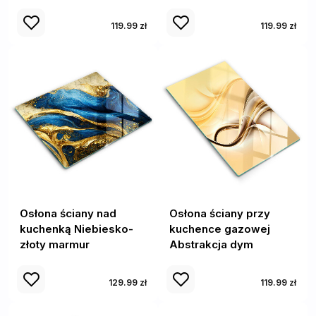
119.99 zł
119.99 zł
Osłona ściany nad
Osłona ściany przy
kuchenką Niebiesko-
kuchence gazowej
złoty marmur
Abstrakcja dym
129.99 zł
119.99 zł