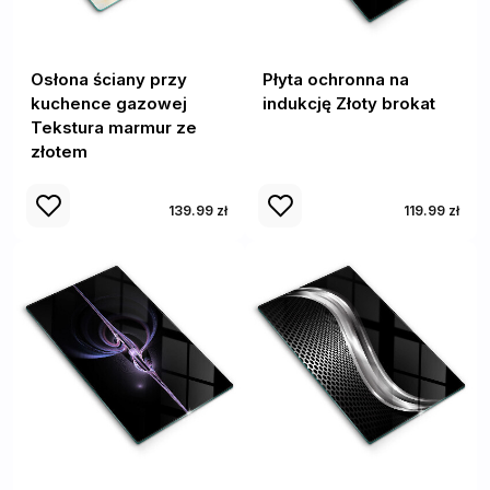
Osłona ściany przy
Płyta ochronna na
kuchence gazowej
indukcję Złoty brokat
Tekstura marmur ze
złotem
139.99 zł
119.99 zł