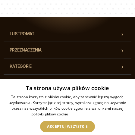
Nasz zespół konsultantów odpowie na Twoje pytania!
LUSTROMAT
PRZEZNACZENIA
KATEGORIE
REGULACJE
Ta strona używa plików cookie
Ta strona korzysta z plików cookie, aby zapewnić lepszą wygodę
KONTAKT
użytkowania. Korzystając z tej strony, wyrażasz zgodę na używanie
przez nas wszystkich plików cookie zgodnie z warunkami naszej
polityki plików cookie.
Dowiedz się więcej
AKCEPTUJ WSZYSTKIE
2026 © Lustromat - Wszelkie prawa zastrzeżone. Sklep internetowy jest
prowadzony przez: Drukarnia Piga.pl Sp. z o.o. NIP UE: PL6462933172, REGON: