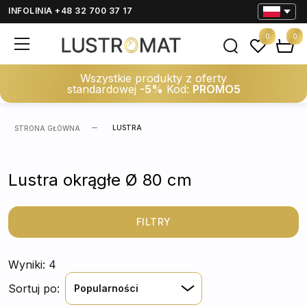
INFOLINIA +48 32 700 37 17
0
0
Wszystkie produkty z oferty
standardowej
-5%
Kod:
PROMO5
LUSTRA
STRONA GŁÓWNA
Lustra okrągłe Ø 80 cm
FILTRY
Wyniki: 4
Sortuj po:
Popularności