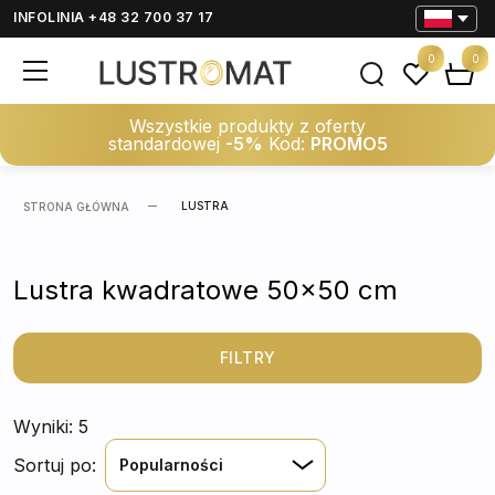
INFOLINIA +48 32 700 37 17
0
0
Wszystkie produkty z oferty
standardowej
-5%
Kod:
PROMO5
LUSTRA
STRONA GŁÓWNA
Lustra kwadratowe 50x50 cm
FILTRY
Wyniki: 5
Sortuj po:
Popularności