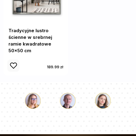
Tradycyjne lustro
ścienne w srebrnej
ramie kwadratowe
50x50 cm
189.99 zł
Łukasz
Paulina
Dorota
Nasz zespół konsultantów odpowie na Twoje pytania!