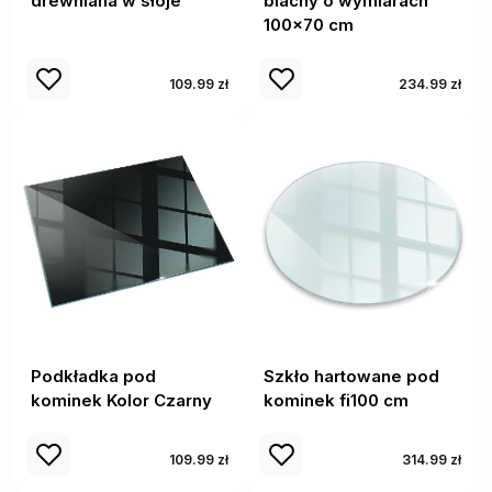
drewniana w słoje
blachy o wymiarach
100x70 cm
109.99 zł
234.99 zł
Podkładka pod
Szkło hartowane pod
kominek Kolor Czarny
kominek fi100 cm
109.99 zł
314.99 zł