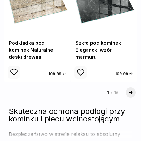
Podkładka pod
Szkło pod kominek
kominek Naturalne
Elegancki wzór
deski drewna
marmuru
109.99 zł
109.99 zł
1
/
18
Skuteczna ochrona podłogi przy
kominku i piecu wolnostojącym
Bezpieczeństwo w strefie relaksu to absolutny