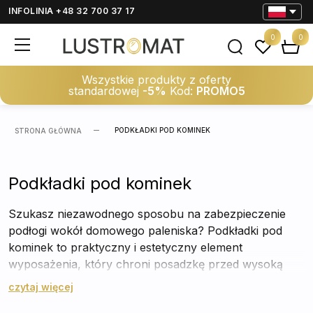
INFOLINIA +48 32 700 37 17
0
0
Wszystkie produkty z oferty
standardowej
-5%
Kod:
PROMO5
PODKŁADKI POD KOMINEK
STRONA GŁÓWNA
Podkładki pod kominek
Szukasz niezawodnego sposobu na zabezpieczenie
podłogi wokół domowego paleniska? Podkładki pod
kominek to praktyczny i estetyczny element
wyposażenia, który chroni posadzkę przed wysoką
temperaturą, iskrami oraz zabrudzeniami. Wybierz
czytaj więcej
idealny model dopasowany do Twojego wnętrza i ciesz