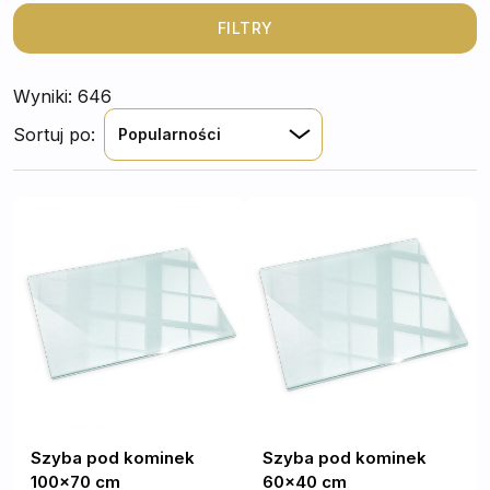
się bezpiecznym ciepłem w chłodne wieczory, nie
rezygnując przy tym z nienagannej stylistyki salonu.
FILTRY
Wyniki: 646
Sortuj po:
Popularności
Szyba pod kominek
Szyba pod kominek
100x70 cm
60x40 cm