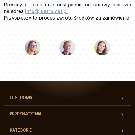
Prosimy o zgłoszenie odstąpienia od umowy mailowo
na adres
info@lustromat.pl
Przyspieszy to proces zwrotu środków za zamówienie.
Łukasz
Paulina
Dorota
Nasz zespół konsultantów odpowie na Twoje pytania!
LUSTROMAT
PRZEZNACZENIA
KATEGORIE