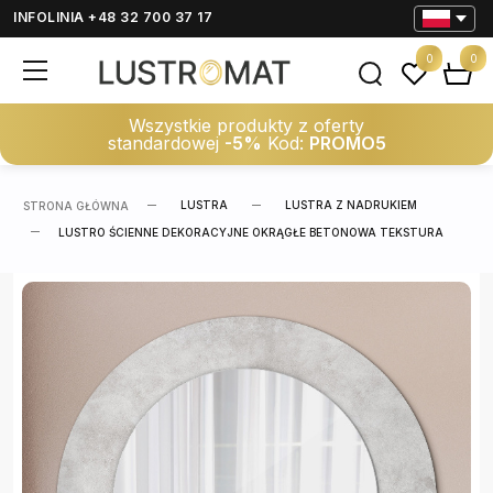
INFOLINIA +48 32 700 37 17
0
0
Wszystkie produkty z oferty
standardowej
-5%
Kod:
PROMO5
LUSTRA
LUSTRA Z NADRUKIEM
STRONA GŁÓWNA
LUSTRO ŚCIENNE DEKORACYJNE OKRĄGŁE BETONOWA TEKSTURA