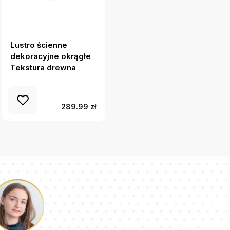
Lustro ścienne
Lustro z drukowaną
dekoracyjne okrągłe
ramką okrągłe
Tekstura drewna
Rocznik kwiatowy
ilustracja
289.99 zł
Nasz zespół k
na Twoje pytan