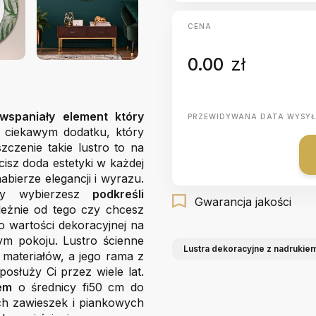
CENA
0.00
zł
wspaniały element który
PRZEWIDYWANA DATA WYSYŁ
a ciekawym dodatku, który
zczenie takie lustro to na
cisz doda estetyki w każdej
abierze elegancji i wyrazu.
óry wybierzesz
podkreśli
Gwarancja jakości
leżnie od tego czy chcesz
o wartości dekoracyjnej na
ym pokoju. Lustro ścienne
Lustra dekoracyjne z nadrukie
 materiałów, a jego rama z
służy Ci przez wiele lat.
iem
o średnicy fi50 cm do
ch zawieszek i piankowych