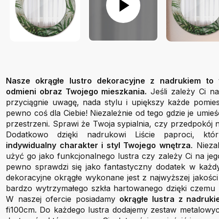
Nasze okrągłe lustro dekoracyjne z nadrukiem to 
odmieni obraz Twojego mieszkania.
Jeśli zależy Ci n
przyciągnie uwagę, nada stylu i upiększy każde pomies
pewno coś dla Ciebie! Niezależnie od tego gdzie je umieś
przestrzeni. Sprawi że Twoja sypialnia, czy przedpokój n
Dodatkowo dzięki nadrukowi Liście paproci, kt
indywidualny charakter i styl Twojego wnętrza
. Nieza
użyć go jako funkcjonalnego lustra czy zależy Ci na jeg
pewno sprawdzi się jako fantastyczny dodatek w każd
dekoracyjne okrągłe wykonane jest z najwyższej jakości
bardzo wytrzymałego szkła hartowanego dzięki czemu po
W naszej ofercie posiadamy
okrągłe lustra z nadruk
fi100cm. Do każdego lustra dodajemy zestaw metalowy