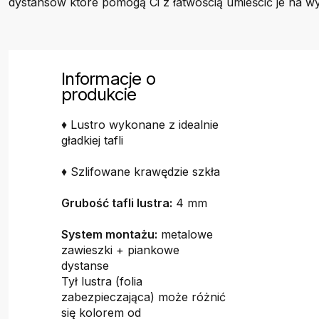
dystansów które pomogą Ci z łatwością umieścić je na wy
Informacje o
produkcie
♦ Lustro wykonane z idealnie
gładkiej tafli
♦ Szlifowane krawędzie szkła
Grubość tafli lustra:
4 mm
System montażu:
metalowe
zawieszki + piankowe
dystanse
Tył lustra (folia
zabezpieczająca) może różnić
się kolorem od