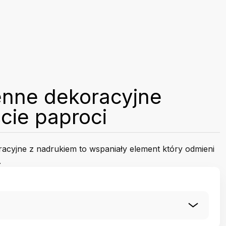
enne dekoracyjne
ście paproci
racyjne z nadrukiem to wspaniały element który odmieni
.