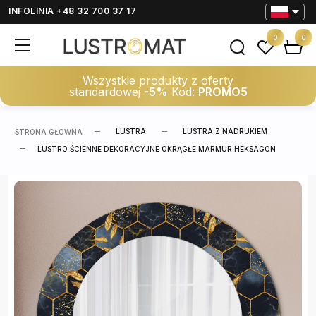
INFOLINIA +48 32 700 37 17
0
0
Wszystkie produkty z oferty
standardowej
-5%
Kod:
PROMO5
LUSTRA
LUSTRA Z NADRUKIEM
STRONA GŁÓWNA
LUSTRO ŚCIENNE DEKORACYJNE OKRĄGŁE MARMUR HEKSAGON