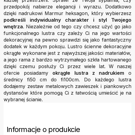
każdej przestrzeni. Sprawi że Twoja sypialnia, czy
przedpokój nabierze elegancji i wyrazu. Dodatkowo
dzięki nadrukowi Marmur heksagon, który wybierzesz
podkreśli indywidualny charakter i styl Twojego
wnętrza
. Niezależnie od tego czy chcesz użyć go jako
funkcjonalnego lustra czy zależy Ci na jego wartości
dekoracyjnej na pewno sprawdzi się jako fantastyczny
dodatek w każdym pokoju. Lustro ścienne dekoracyjne
okrągłe wykonane jest z najwyższej jakości materiałów,
a jego rama z bardzo wytrzymałego szkła hartowanego
dzięki czemu posłuży Ci przez wiele lat. W naszej
ofercie posiadamy
okrągłe lustra z nadrukiem
o
średnicy fi50 cm do fi100cm. Do każdego lustra
dodajemy zestaw metalowych zawieszek i piankowych
dystansów które pomogą Ci z łatwością umieścić je na
wybranej ścianie.
Informacje o produkcie