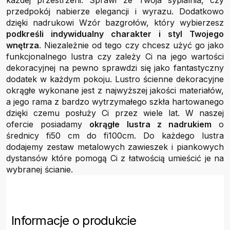
każdej przestrzeni. Sprawi że Twoja sypialnia, czy
przedpokój nabierze elegancji i wyrazu. Dodatkowo
dzięki nadrukowi Wzór bazgrołów, który wybierzesz
podkreśli indywidualny charakter i styl Twojego
wnętrza
. Niezależnie od tego czy chcesz użyć go jako
funkcjonalnego lustra czy zależy Ci na jego wartości
dekoracyjnej na pewno sprawdzi się jako fantastyczny
dodatek w każdym pokoju. Lustro ścienne dekoracyjne
okrągłe wykonane jest z najwyższej jakości materiałów,
a jego rama z bardzo wytrzymałego szkła hartowanego
dzięki czemu posłuży Ci przez wiele lat. W naszej
ofercie posiadamy
okrągłe lustra z nadrukiem
o
średnicy fi50 cm do fi100cm. Do każdego lustra
dodajemy zestaw metalowych zawieszek i piankowych
dystansów które pomogą Ci z łatwością umieścić je na
wybranej ścianie.
Informacje o produkcie