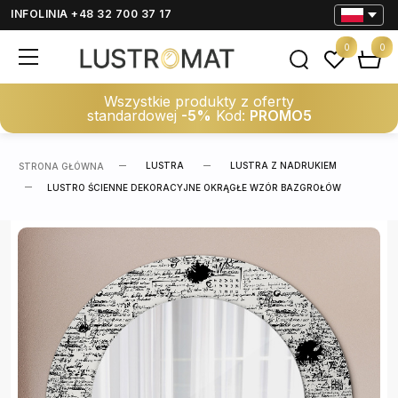
INFOLINIA +48 32 700 37 17
0
0
Wszystkie produkty z oferty
standardowej
-5%
Kod:
PROMO5
LUSTRA
LUSTRA Z NADRUKIEM
STRONA GŁÓWNA
LUSTRO ŚCIENNE DEKORACYJNE OKRĄGŁE WZÓR BAZGROŁÓW