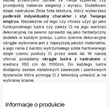
każdej przestrzeni. Sprawi że Twoja sypialnia, czy
przedpokój nabierze elegancji i wyrazu. Dodatkowo
dzięki nadrukowi Złota folia tekstura, który wybierzesz
podkreśli indywidualny charakter i styl Twojego
wnętrza
. Niezależnie od tego czy chcesz użyć go jako
funkcjonalnego lustra czy zależy Ci na jego wartości
dekoracyjnej na pewno sprawdzi się jako fantastyczny
dodatek w każdym pokoju. Lustro ścienne dekoracyjne
okrągłe wykonane jest z najwyższej jakości materiałów,
a jego rama z bardzo wytrzymałego szkła hartowanego
dzięki czemu posłuży Ci przez wiele lat. W naszej
ofercie posiadamy
okrągłe lustra z nadrukiem
o
średnicy fi50 cm do fi100cm. Do każdego lustra
dodajemy zestaw metalowych zawieszek i piankowych
dystansów które pomogą Ci z łatwością umieścić je na
wybranej ścianie.
Informacje o produkcie