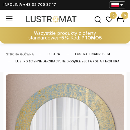
INFOLINIA +48 32 700 37 17
0
0
Wszystkie produkty z oferty
standardowej
-5%
Kod:
PROMO5
LUSTRA
LUSTRA Z NADRUKIEM
STRONA GŁÓWNA
LUSTRO ŚCIENNE DEKORACYJNE OKRĄGŁE ZŁOTA FOLIA TEKSTURA