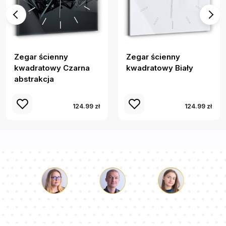
Zegar ścienny
Zegar ścienny
kwadratowy Czarna
kwadratowy Biały
abstrakcja
124.99 zł
124.99 zł
Łukasz
Paulina
Dorota
Nasz zespół konsultantów odpowie na Twoje pytania!