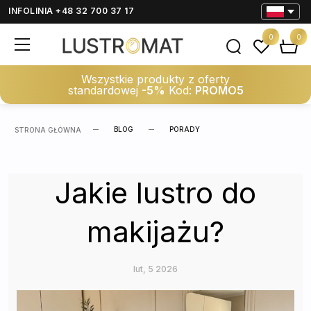
INFOLINIA +48 32 700 37 17
0
0
Wszystkie produkty z oferty
standardowej
-5%
Kod:
PROMO5
BLOG
PORADY
STRONA GŁÓWNA
Jakie lustro do
makijażu?
lut, 5 2026