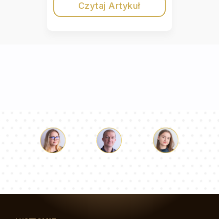
Czytaj Artykuł
Łukasz
Paulina
Dorota
Nasz zespół konsultantów odpowie na Twoje pytania!