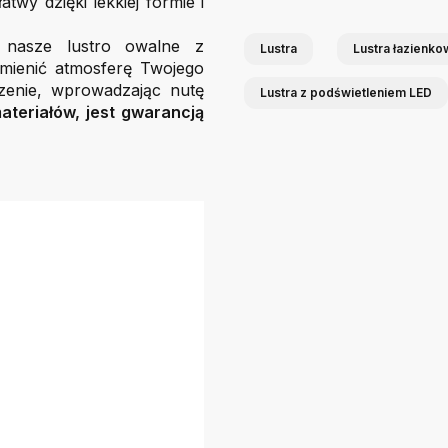
atwy dzięki lekkiej formie i
 nasze lustro owalne z
Lustra
Lustra łazienk
mienić atmosferę Twojego
zenie, wprowadzając nutę
Lustra z podświetleniem LED
ateriałów, jest gwarancją