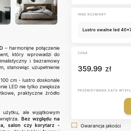
INNE ROZMIARY
Lustro owalne led 40x
ED
– harmonijne połączenie
CENA
ement, który wprowadzi do
imalistyczny i bezramowy
m, stanowiąc uzupełnienie
359.99
zł
00 cm - lustro doskonale
nie LED nie tylko zwiększa
PRZEWIDYWANA DATA WYSYŁ
atkowe, praktyczne źródło
o użytku, ale wyjątkowym
 wnętrza.
Bez względu na
ia, salon czy korytarz -
Gwarancja jakości