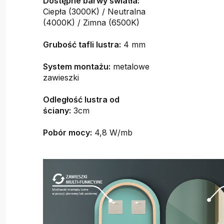
Dostępne barwy światła:
Ciepła (3000K) / Neutralna
(4000K) / Zimna (6500K)
Grubość tafli lustra:
4 mm
System montażu:
metalowe
zawieszki
Odległość lustra od
ściany:
3cm
Pobór mocy:
4,8 W/mb