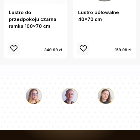
Lustro do
Lustro półowalne
przedpokoju czarna
40x70 cm
ramka 100x70 cm
349.99 zł
159.99 zł
Łukasz
Paulina
Dorota
Nasz zespół konsultantów odpowie na Twoje pytania!