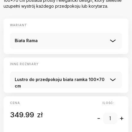
100x70 cm posiada prosty i elegancki design, który świetnie
uzupełni wystrój każdego przedpokoju lub korytarza.
WARIANT
Biała Rama
INNE ROZMIARY
Lustro do przedpokoju biała ramka 100x70
cm
CENA
ILOŚĆ:
349.99
zł
-
+