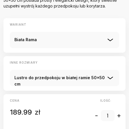
50x50 cm posiada prosty i elegancki design, który świetnie
uzupełni wystrój każdego przedpokoju lub korytarza.
WARIANT
Biała Rama
INNE ROZMIARY
Lustro do przedpokoju w białej ramie 50x50
cm
CENA
ILOŚĆ:
189.99
zł
-
+