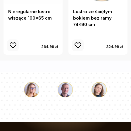
Nieregularne lustro
Lustro ze ściętym
wiszące 100x65 cm
bokiem bez ramy
74x90 cm
264.99 zł
324.99 zł
Łukasz
Paulina
Dorota
Nasz zespół konsultantów odpowie na Twoje pytania!