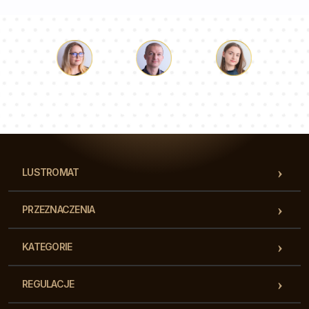
Łukasz
Paulina
Dorota
Nasz zespół konsultantów odpowie na Twoje pytania!
LUSTROMAT
PRZEZNACZENIA
KATEGORIE
REGULACJE