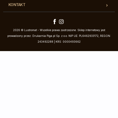
KONTAKT
2026 © Lustromat - Wszelkie prawa zastrzeżone. Sklep internetowy jest
prowadzony przez: Drukarnia Piga.pl Sp. z o.o. NIP UE: PL6462933172, REGON:
243492288 | KRS: 0000493662