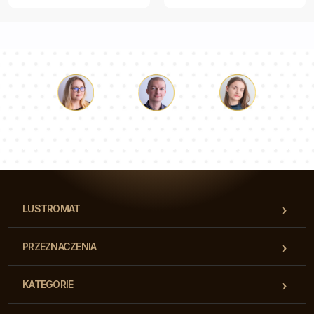
Łukasz
Paulina
Dorota
Nasz zespół konsultantów odpowie na Twoje pytania!
LUSTROMAT
PRZEZNACZENIA
KATEGORIE