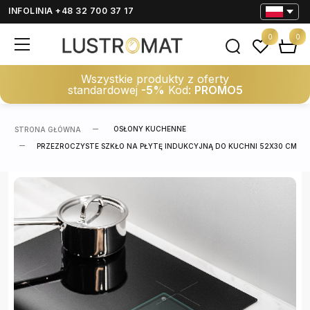
INFOLINIA +48 32 700 37 17
0
0
Wszystkie produkty z oferty
standardowej
-5%
Kod:
PROMO5
OSŁONY KUCHENNE
STRONA GŁÓWNA
PRZEZROCZYSTE SZKŁO NA PŁYTĘ INDUKCYJNĄ DO KUCHNI 52X30 CM