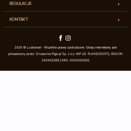
REGULACJE
KONTAKT
2026 © Lustromat - Wszelkie prawa zastrzeżone. Sklep internetowy jest
prowadzony przez: Drukarnia Piga.pl Sp. z o.o. NIP UE: PL6462933172, REGON:
243492288 | KRS: 0000493662