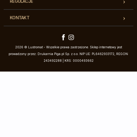
REGULACJE
KONTAKT
2026 © Lustromat - Wszelkie prawa zastrzeżone. Sklep internetowy jest
prowadzony przez: Drukarnia Piga.pl Sp. z o.o. NIP UE: PL6462933172, REGON:
243492288 | KRS: 0000493662