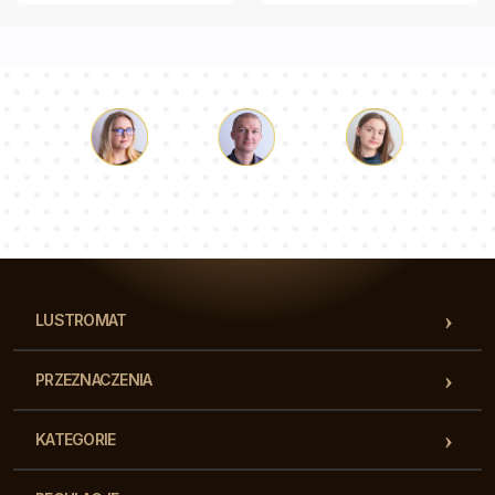
Łukasz
Paulina
Dorota
Nasz zespół konsultantów odpowie na Twoje pytania!
LUSTROMAT
PRZEZNACZENIA
KATEGORIE